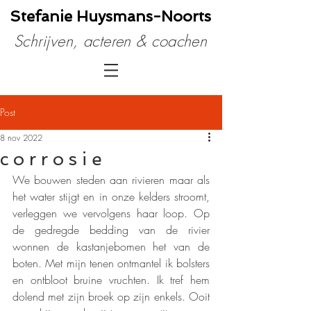
Stefanie Huysmans​-Noorts
Schrijven, acteren & coachen
Post
8 nov 2022
c o r r o s i e
We bouwen steden aan rivieren maar als 
het water stijgt en in onze kelders stroomt, 
verleggen we vervolgens haar loop. Op 
de gedregde bedding van de rivier 
wonnen de kastanjebomen het van de 
boten. Met mijn tenen ontmantel ik bolsters 
en ontbloot bruine vruchten. Ik tref hem 
dolend met zijn broek op zijn enkels. Ooit 