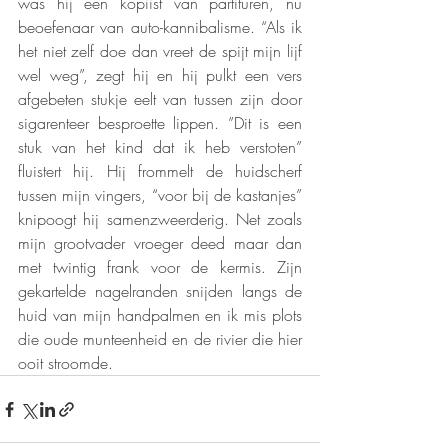
was hij een kopiist van partituren, nu 
beoefenaar van auto-kannibalisme. “Als ik 
het niet zelf doe dan vreet de spijt mijn lijf 
wel weg”, zegt hij en hij pulkt een vers 
afgebeten stukje eelt van tussen zijn door 
sigarenteer besproette lippen. ”Dit is een 
stuk van het kind dat ik heb verstoten” 
fluistert hij. Hij frommelt de huidscherf 
tussen mijn vingers, “voor bij de kastanjes” 
knipoogt hij samenzweerderig. Net zoals 
mijn grootvader vroeger deed maar dan 
met twintig frank voor de kermis. Zijn 
gekartelde nagelranden snijden langs de 
huid van mijn handpalmen en ik mis plots 
die oude munteenheid en de rivier die hier 
ooit stroomde. 