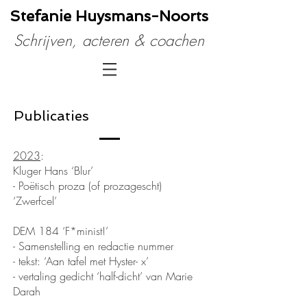
Stefanie Huysmans​-Noorts
Schrijven, acteren & coachen
Publicaties
2023
:
Kluger Hans ‘Blur’
- Poëtisch proza (of prozagescht)
‘Zwerfcel’
DEM 184 ‘F*minist!’
- Samenstelling en redactie nummer
- tekst: ‘Aan tafel met Hyster- x’
- vertaling gedicht ‘half-dicht’ van Marie
Darah