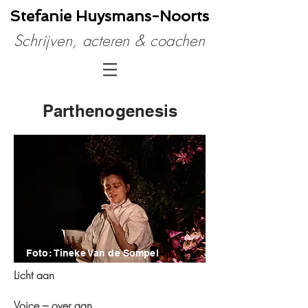
Stefanie Huysmans​-Noorts
Schrijven, acteren & coachen
Parthenogenesis
Foto: Tineke Van de Sompel
Licht aan
Voice – over aan