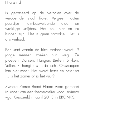
Haard
is gebaseerd op de verhalen over de
verdoemde stad Troje. Vergeet houten
paardjes, helmboswuivende helden en
wrokkige strijders. Het zou hier en nu
kunnen zijn. Het is geen sprookje. Het is
ons verhaal.
Een stad waarin de hitte tastbaar wordt. 9
jonge mensen zoeken hun weg. Ze
proeven. Dansen. Hangen. Brullen. Stikken.
Vallen. Er hangt iets in de lucht. Ontsnappen
kan niet meer. Het wordt heter en heter tot
… Is het zomer of is het vuur?
Zwoele Zomer Brand Haard werd gemaakt
in kader van een theateratelier voor Aximax
vgc. Gespeeld in april 2013 in BRONKS.